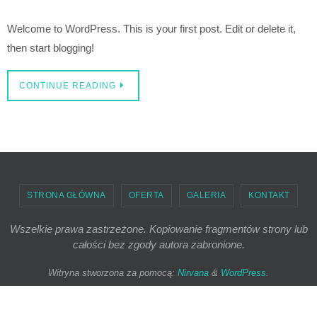
Welcome to WordPress. This is your first post. Edit or delete it,
then start blogging!
CONTINUE READING
STRONA GŁÓWNA
OFERTA
GALERIA
KONTAKT
Wszelkie prawa zastrzeżone. Kopiowanie fragmentów strony lub
całości bez zgody autora zabronione.
Witryna stworzona za pomocą:
Nirvana
&
WordPress.